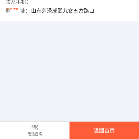
联系手机：
****
地 址：
山东菏泽成武九女五岔路口
返回首页
电话咨询