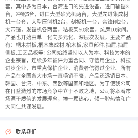
套，其中多为日本，台湾进口的先进设备，进口输锯3
台，冲锯5台，进口大型砂光机两台，大型先进集成材
机一台套，大型压刨机2台，刻板机一台，合锋刨2台，
大带锯，发锯机各两套，粘板架50余套，炕房10余间。
产品也开始由单一化向多元化、深层次发展。主要产品
有：桐木拼板,桐木集成材,棺木板,家具部件,抽屉,抽屉
侧板,工艺品板等! 公司始终坚持以人为本、科技为本的
企业宗旨，连续多年被评为重合同、守信用企业，科技
进步企业，市重点保护企业，消费者信得过企业。所有
产品在全国各大市场一直畅销不衰，产品还远销日本、
韩国、台湾、中东、西欧等国家和地区。为了使我公司
在日益激烈的市场竞争中立于不败之地，公司将本着市
场源于质信的发展理念，捧一颗热心，倾一腔热情和广
大同仁共谋发展。
联系我们